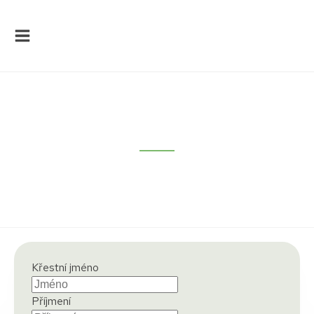
Contact form
Do not hesitate to contact us!
Křestní jméno
Příjmení