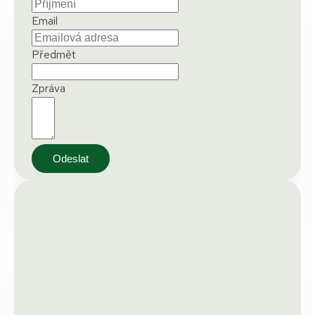
Email
Předmět
Zpráva
Odeslat